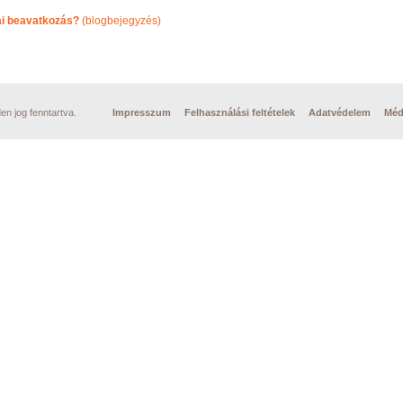
ai beavatkozás?
(blogbejegyzés)
n jog fenntartva.
Impresszum
Felhasználási feltételek
Adatvédelem
Méd