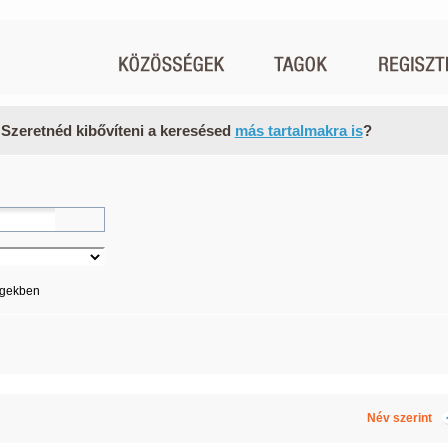
 Szeretnéd kibővíteni a keresésed
más tartalmakra is
?
égekben
Név szerint