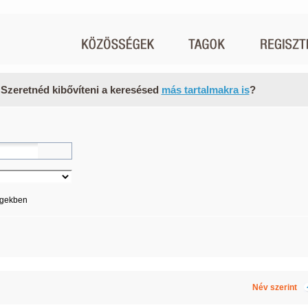
 Szeretnéd kibővíteni a keresésed
más tartalmakra is
?
égekben
Név szerint