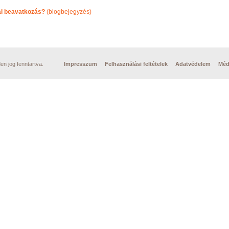
ai beavatkozás?
(blogbejegyzés)
n jog fenntartva.
Impresszum
Felhasználási feltételek
Adatvédelem
Méd