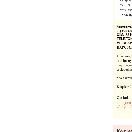
vagyok
ez is 
nem ke
- Sebest
Amennyibe
egészsége
CÍM:
2310
TELEFON
WEBLAP
KAPCSO
Kívánom, h
körülménye
majd magad
családodnak
Sok szerete
Klopfer C
Címkék:
ceragem 
vérnyomás
Kommen