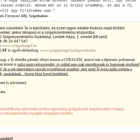
! A nagy lábujjam körme mindkét lábamon gombás volt, úgy látom
lassan elmúlik. Nekem már ez is óriási eredmény, és ami a fő,
rült egy fillérembe sem."
yén Ferencné (68), Szigethalom -
n szeretnéd Te is kipróbálni, és ezzel egyre inkább kívánsz majd törődni
ddel, akkor látogass el a szigetszentmiklósi központba:
 Szigetszentmiklós-Gyártelep, Lordok Háza, 1. emelet [lift van!]
:
06 24 447 547
:
www.ceragemsziget.hu
LAT
és
egyéb elérhetőség:
www.ceragemsziget.hu/kapcsolat.htm
ogy a Te életedbe jelentős előnyt hozzon a CERAGEM, amivel már a díjmentes próbatermi
k között is
tudsz tenni egészségedért, és ezáltal nem csak energikusnak és fontosnak érezheted
, de a sok támogatásra szoruló nyugdíjassal szemben, még majd Te fogsz tudni segíteni a
, unokáidnak... hiszen bírni fogod lendülettel.
ttel és üdvözlettel:
saba
csontritkulás díjmentes próba egészség gyógyászati segédeszköz magas
 méregtelenítés nyugdíj nyugdíjas tisztítás
táld!