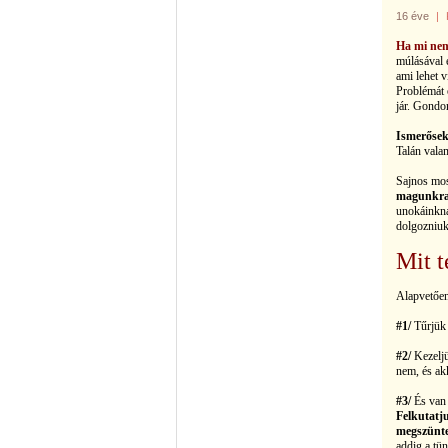
16 éve
|
Ha mi nem
múlásával 
ami lehet 
Problémát o
jár. Gondo
Ismerősek
Talán vala
Sajnos mos
magunkra
unokáinkna
dolgozniuk
Mit t
Alapvetően
#1/
Tűrjük 
#2/
Kezeljü
nem, és akk
#3/
És van 
Fel
kutatju
megszüntet
addig a tün