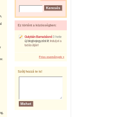
m,
al
Ez történt a közösségben:
Gulybán Barnabásné
3 hete
új blogbejegyzést írt:
Indulj el a
tudás útján!
r
Friss események »
re.
Szólj hozzá te is!
ng,