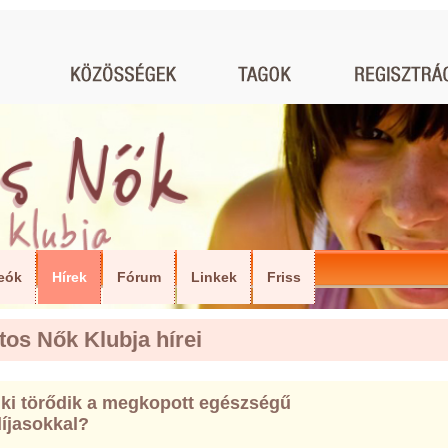
eók
Hírek
Fórum
Linkek
Friss
tos Nők Klubja hírei
 ki törődik a megkopott egészségű
íjasokkal?