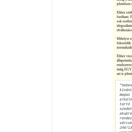
jelentősen
Ehhez szük
fordítani.
sok esetbe
idegszálai
elváltozáso
Mihelyst e
fokozódik 
normalizál
Ehhez visz
állapotunk
rendszeres
máig EGYET
azt is jele
"Sebes
kívánc
magas 
alkalo
tartó 
szedet
akupre
rendez
vércuk
240/13