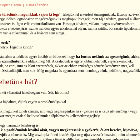
Klopfer Csaba
|
0 hozzászólás
 törődünk magunkkal, vajon ki fog?
- tehetjük fel a kérdést önmagunknak. Bizony az évek
egy időben legtöbbször az egészségünk is megkopik: bicegek, mert fáj a térdem, görcsöl a lába
visszeres is. Igen erős csontritkulásom van. Hasogat a hátam, vállam, magas a vérnyomásom.
koz a vécére járás, szin
te minden egyes alkalommal olyan, mint a szülés; borzasztó fájdalomm
m van a cukrommal, és a látásom sem a régi.
 ezek?
melyik Téged is kínoz?
tanában a média is egyre inkább arról beszél, hogy
ha fontos nekünk az egészségünk, akko
 számíthatunk
, s oldjuk meg MI. A családunk is egyre jobban leterhelt, a gyerekeinknek,
k, ha enni, inni és lakni szeretnének, akkor az ehhez szükséges pénzért keményen meg kell
. Szabadidejük nem sok. Még magukra és egymásra sem, nemhogy ránk, szülőkre, nagyszülők
ehetünk hát?
 két választási lehetőségem van. Sőt, három is!
a fájdalmat, éljünk együtt a problémá(i)nkkal.
k magunkat tüneti szinten, ami vagy segítségünkre lesz -
persze ez is csak átmenetileg
- vagy
or megint csak el kell viselnünk a fájdalmat és kellemetlensége(ke)t.
egy harmadik lehetőség is!
k a problémáink kiváltó okát, vagyis megkeressük a gyökerét, és azt kezelve, kijavítva,
jük a tünetet is.
Míg a szimpla tüneti kezelés újra meg újra visszatér hozzánk, mint a bumerá
etet előidéző valódi okot korrigálva a tünet is elillanhat, vagy legalább annak súlyossága