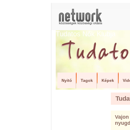
Tudatos Nők Klubja
Nyitó
Tagok
Képek
Vid
Tuda
Vajon
nyugd