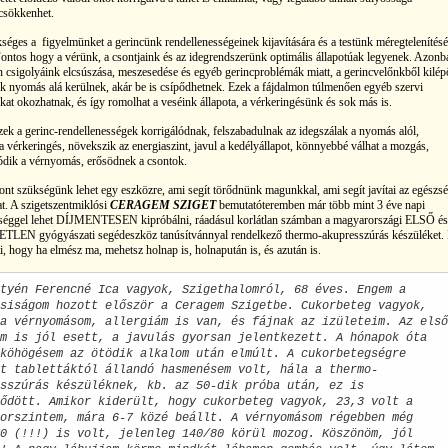
 csökkenhet.
séges a figyelmünket a gerincünk rendellenességeinek kijavítására és a testünk méregtelenítésé
 Fontos hogy a vérünk, a csontjaink és az idegrendszerünk optimális állapotúak legyenek. Azonb
n csigolyáink elcsúszása, meszesedése és egyéb gerincproblémák miatt, a gerincvelőnkből kilép
nk nyomás alá kerülnek, akár be is csípődhetnek. Ezek a fájdalmon túlmenően egyéb szervi
kat okozhatnak, és így romolhat a veséink állapota, a vérkeringésünk és sok más is.
zek a gerinc-rendellenességek korrigálódnak, felszabadulnak az idegszálak a nyomás alól,
a vérkeringés, növekszik az energiaszint, javul a kedélyállapot, könnyebbé válhat a mozgás,
ódik a vérnyomás, erősödnek a csontok.
ont szükségünk lehet egy eszközre, ami segít törődnünk magunkkal, ami segít javítai az egészsé
at. A szigetszentmiklósi
CERAGEM SZIGET
bemutatóteremben már több mint 3 éve napi
séggel lehet DÍJMENTESEN kipróbálni, ráadásul korlátlan számban a magyarországi ELSŐ és
LEN gyógyászati segédeszköz tanúsítvánnyal rendelkező thermo-akupresszúrás készüléket.
nti, hogy ha elmész ma, mehetsz holnap is,
holnapután is, és azután is.
tyén Ferencné Ica vagyok, Szigethalomról, 68 éves. Engem a
siságom hozott először a Ceragem Szigetbe. Cukorbeteg vagyok,
a vérnyomásom, allergiám is van, és fájnak az izületeim. Az első
m is jól esett, a javulás gyorsan jelentkezett. A hónapok óta
köhögésem az ötödik alkalom után elmúlt. A cukorbetegségre
t tablettáktól állandó hasmenésem volt, hála a thermo-
sszúrás készüléknek, kb. az 50-dik próba után, ez is
ődött. Amikor kiderült, hogy cukorbeteg vagyok, 23,3 volt a
orszintem, mára 6-7 közé beállt. A vérnyomásom régebben még
0 (!!!) is volt, jelenleg 140/80 körül mozog. Köszönöm, jól